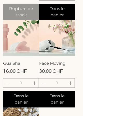
Rupture de
Dans le
stock
panier
Gua Sha
Face Moving
Prix
Prix
16.00 CHF
30.00 CHF
Dans le
Dans le
panier
panier