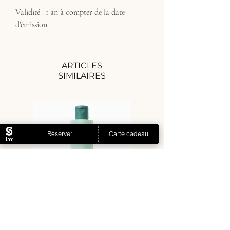
Validité : 1 an à compter de la date
d'émission
ARTICLES
SIMILAIRES
Eau micellaire
Aura complément
démaquillante
alimentaire pureté