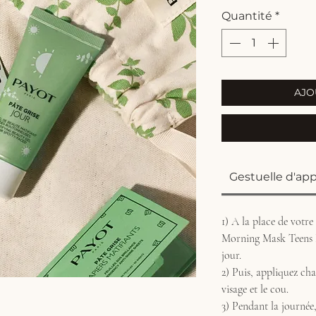
origi
Quantité
*
AJO
Gestuelle d'app
1) A la place de votre
Morning Mask Teens D
jour.
2) Puis, appliquez cha
visage et le cou.
3) Pendant la journée,