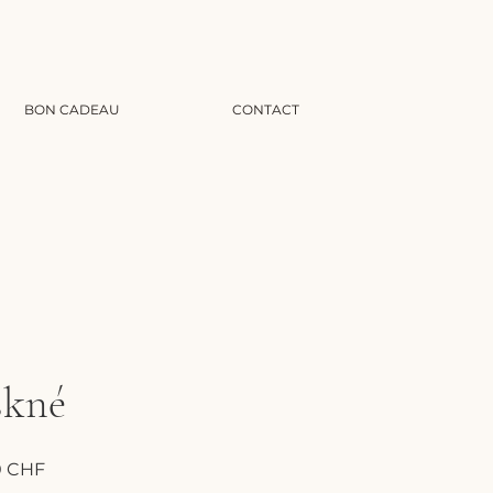
BON CADEAU
CONTACT
skné
Prix
0 CHF