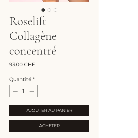
Roselift
Collagène
concentré
Prix
93.00 CHF
Quantité
*
AJOUTER AU PANIER
ACHETER