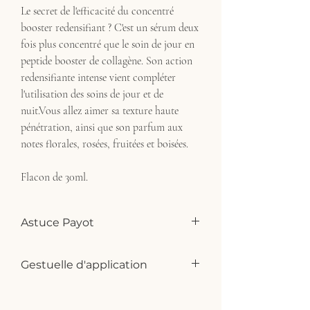
Le secret de l'efficacité du concentré
booster redensifiant ? C'est un sérum deux
fois plus concentré que le soin de jour en
peptide booster de collagène. Son action
redensifiante intense vient compléter
l'utilisation des soins de jour et de
nuit.Vous allez aimer sa texture haute
pénétration, ainsi que son parfum aux
notes florales, rosées, fruitées et boisées.
Flacon de 30ml.
Astuce Payot
Utilisez le Concentré Roselift Collagène
Gestuelle d'application
avant votre soin Roselift Jour pour une
action complète.
1) Appliquer du centre du visage vers