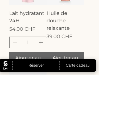
Lait hydratant
Huile de
24H
douche
relaxante
Prix
54.00 CHF
Prix
39.00 CHF
Ajouter au
Ajouter au
panier
panier
Crème mains
velours
Prix
21.00 CHF