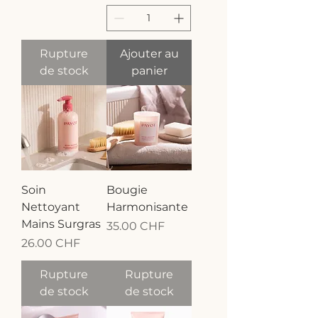
Rupture
Ajouter au
de stock
panier
Soin
Bougie
Nettoyant
Harmonisante
Mains Surgras
Prix
35.00 CHF
Prix
26.00 CHF
Rupture
Rupture
de stock
de stock