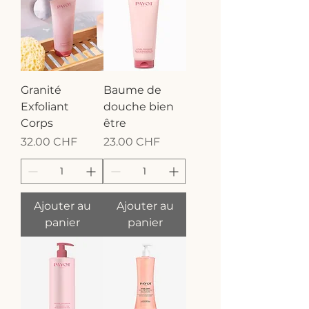
Granité
Baume de
Exfoliant
douche bien
Corps
être
Prix
Prix
32.00 CHF
23.00 CHF
Ajouter au
Ajouter au
panier
panier