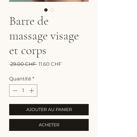
Barre de
massage visage
et corps
Prix
Prix
 29.00 CHF 
11.60 CHF
original
promotionnel
Quantité
*
AJOUTER AU PANIER
ACHETER