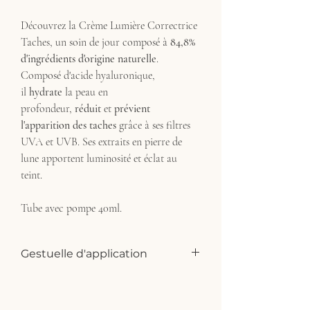
Découvrez la Crème Lumière Correctrice
Taches, un soin de jour composé à
84,8%
d'ingrédients d'origine naturelle
.
Composé d'acide hyaluronique,
il
hydrate
la peau en
profondeur,
réduit
et
prévient
l'apparition des taches
grâce à ses filtres
UVA et UVB. Ses extraits en pierre de
lune apportent luminosité et éclat au
teint.
Tube avec pompe 40ml.
Gestuelle d'application
Appliquez uniquement le jour sur le
visage et le cou nettoyés. Evitez le contour