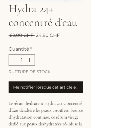
Hydra 24+
concentré d’eau
Prix
Prix
 62.00 CHF 
24.80 CHF
original
promotionnel
Quantité
*
RUPTURE DE STOCK
Me notifier lorsque cet article est disponible
Le
sérum hydratant
Hydra 24+ Concentré
d’Eau désaltère les peaux assoiffées. Source
d’hydratation continue, ce
sérum visage
dédié aux peaux déshydratées
ré-infuse la