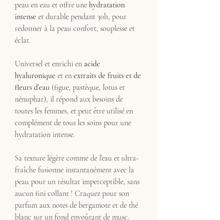
peau en eau et offre une
hydratation
intense
et durable pendant 30h, pour
redonner à la peau confort, souplesse et
éclat.
Universel et enrichi en
acide
hyaluronique
et en
extraits de fruits et de
fleurs d’eau
(figue, pastèque, lotus et
nénuphar), il répond aux besoins de
toutes les femmes, et peut être utilisé en
complément de tous les soins pour une
hydratation intense.
Sa texture légère comme de l’eau et ultra-
fraîche fusionne instantanément avec la
peau pour un résultat imperceptible, sans
aucun fini collant ! Craquez pour son
parfum aux notes de bergamote et de thé
blanc sur un fond envoûtant de musc.